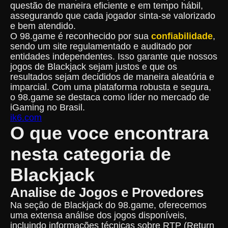
questão de maneira eficiente e em tempo hábil,
assegurando que cada jogador sinta-se valorizado
e bem atendido.
O 98.game é reconhecido por sua
confiabilidade
,
sendo um site regulamentado e auditado por
entidades independentes. Isso garante que nossos
jogos de Blackjack sejam justos e que os
resultados sejam decididos de maneira aleatória e
imparcial. Com uma plataforma robusta e segura,
o 98.game se destaca como líder no mercado de
iGaming no Brasil.
ik6.com
O que voce encontrara
nesta categoria de
Blackjack
Analise de Jogos e Provedores
Na seção de Blackjack do 98.game, oferecemos
uma extensa análise dos jogos disponíveis,
incluindo informações técnicas sobre RTP (Return