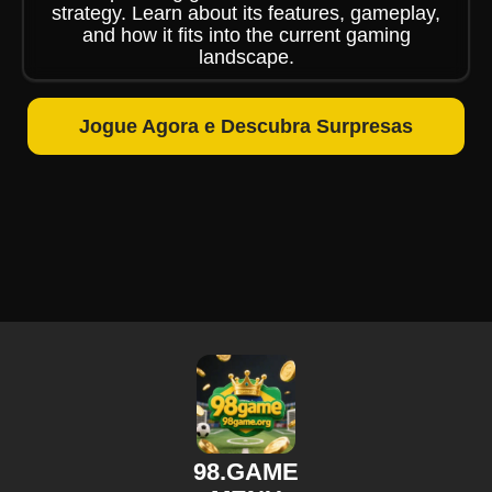
strategy. Learn about its features, gameplay,
and how it fits into the current gaming
landscape.
Jogue Agora e Descubra Surpresas
98.GAME