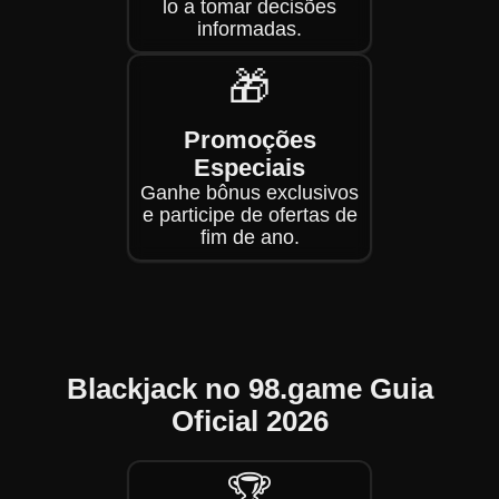
lo a tomar decisões
informadas.
🎁
Promoções
Especiais
Ganhe bônus exclusivos
e participe de ofertas de
fim de ano.
Blackjack no 98.game Guia
Oficial 2026
🏆