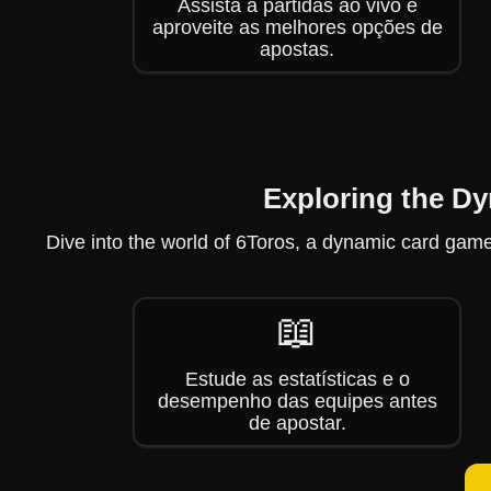
Assista a partidas ao vivo e
aproveite as melhores opções de
apostas.
Exploring the D
Dive into the world of 6Toros, a dynamic card game
📖
Estude as estatísticas e o
desempenho das equipes antes
de apostar.