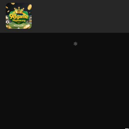
❄
❄
❄
❄