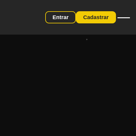
Entrar
Cadastrar
❄
❄
❄
❄