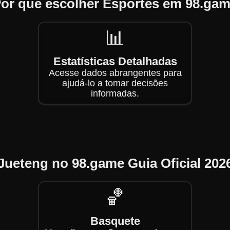
or que escolher Esportes em 98.ga
📊
Estatísticas Detalhadas
Acesse dados abrangentes para
ajudá-lo a tomar decisões
informadas.
Jueteng no 98.game Guia Oficial 202
🏀
Basquete