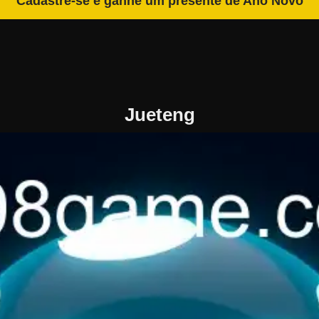
Cadastre-se e ganhe um presente de Ano Novo
Jueteng