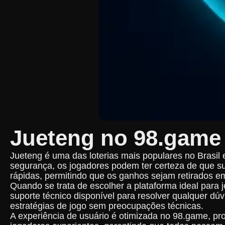
Jueteng no 98.game 
Jueteng é uma das loterias mais populares no Brasil
segurança, os jogadores podem ter certeza de que su
rápidas, permitindo que os ganhos sejam retirados e
Quando se trata de escolher a plataforma ideal para
suporte técnico disponível para resolver qualquer d
estratégias de jogo sem preocupações técnicas.
A experiência de usuário é otimizada no 98.game, pro